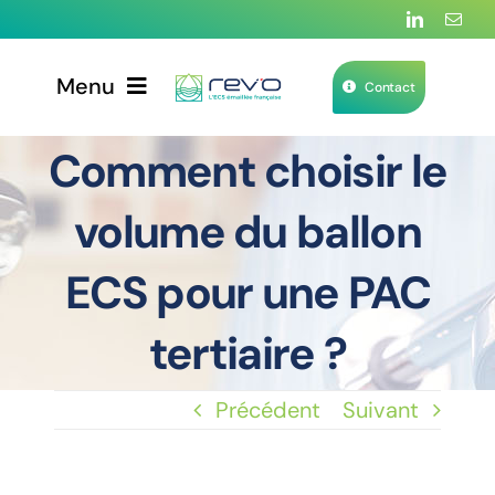
Passer
au
Menu
contenu
Contact
Comment choisir le
Produits
volume du ballon
Services
ECS pour une PAC
Applications & solutions
tertiaire ?
Notre histoire
Précédent
Suivant