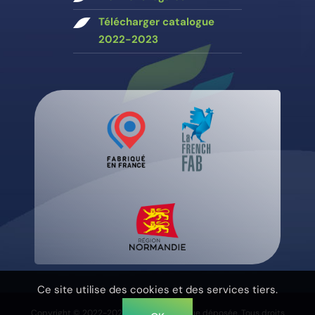
Télécharger catalogue
2022-2023
Ce site utilise des cookies et des services tiers.
Copyright © 2022-2023 Rev’o une marque déposée. Tous droits