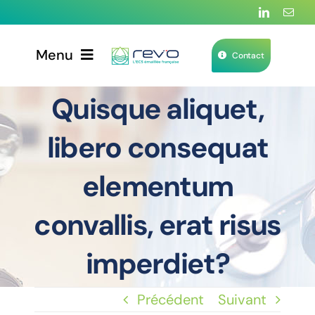
Passer
au
Menu
contenu
Contact
Quisque aliquet,
Produits
libero consequat
Services
elementum
Applications & solutions
convallis, erat risus
Notre histoire
imperdiet?
Précédent
Suivant