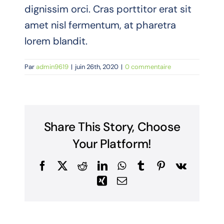
dignissim orci. Cras porttitor erat sit
amet nisl fermentum, at pharetra
lorem blandit.
Par
admin9619
|
juin 26th, 2020
|
0 commentaire
Share This Story, Choose
Your Platform!
Facebook
X
Reddit
LinkedIn
WhatsApp
Tumblr
Pinterest
Vk
Xing
Email